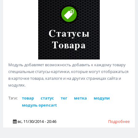
Модуль добавляет возможность добавить к каждому товару
специальные статусы-картинки, которые могут отображаться
в карточке товара, каталоге и на других страницах сайта и
модулях.
Тэги:
товар
статус
тег
метка
модули
модуль opencart
вс, 11/30/2014 - 20:46
Подробнее
о
Ста
Тов