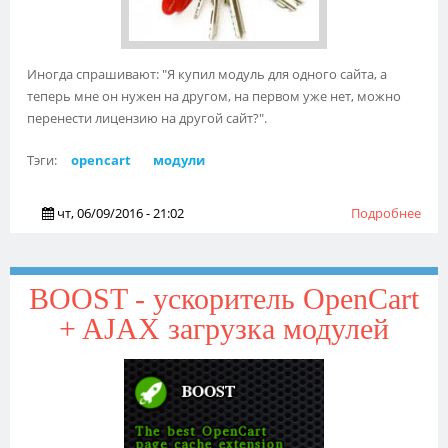
Иногда спрашивают: "Я купил модуль для одного сайта, а
теперь мне он нужен на другом, на первом уже нет, можно
перенести лицензию на другой сайт?".
Тэги:
opencart
модули
чт, 06/09/2016 - 21:02
Подробнее
о М
ли
пер
лиц
BOOST - ускоритель OpenCart
мод
+ AJAX загрузка модулей
дру
дом