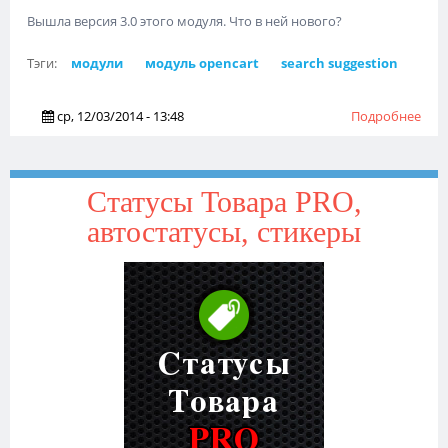
Вышла версия 3.0 этого модуля. Что в ней нового?
Тэги:
модули
модуль opencart
search suggestion
ср, 12/03/2014 - 13:48
Подробнее
о В
вер
Sear
поис
Статусы Товара PRO,
авт
автостатусы, стикеры