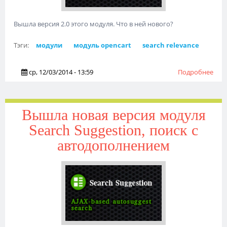
Вышла версия 2.0 этого модуля. Что в ней нового?
Тэги:
модули
модуль opencart
search relevance
ср, 12/03/2014 - 13:59
Подробнее
о В
вер
Поис
мор
Вышла новая версия модуля
рел
Search Suggestion, поиск с
автодополнением