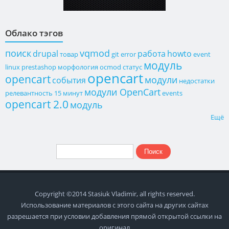
Облако тэгов
поиск
vqmod
drupal
работа
howto
товар
git
error
event
модуль
linux
prestashop
морфология
ocmod
статус
opencart
opencart
модули
события
недостатки
модули OpenCart
релевантность
15 минут
events
opencart 2.0
модуль
Ещё
Поиск
Форма поиска
Copyright ©2014 Stasiuk Vladimir, all rights reserved.
Использование материалов с этого сайта на других сайтах
разрешается при условии добавления прямой открытой ссылки на
оригинал