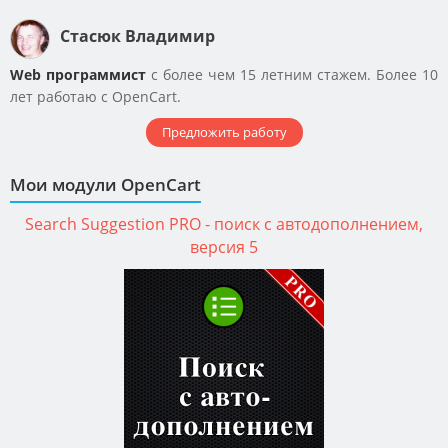
дор
мод
Стасюк Владимир
мож
Web программист
с более чем 15 летним стажем. Более 10
сто
лет работаю с OpenCart.
дор
сам
Предложить работу
мод
Мои модули OpenCart
Search Suggestion PRO - поиск с автодополнением,
версия 5