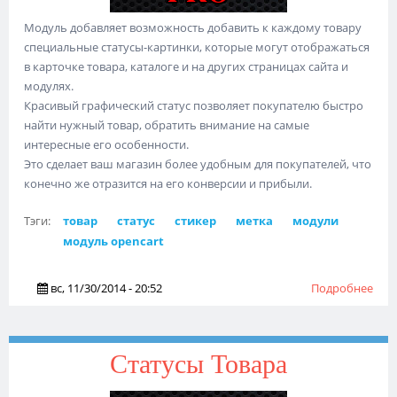
Модуль добавляет возможность добавить к каждому товару
специальные статусы-картинки, которые могут отображаться
в карточке товара, каталоге и на других страницах сайта и
модулях.
Красивый графический статус позволяет покупателю быстро
найти нужный товар, обратить внимание на самые
интересные его особенности.
Это сделает ваш магазин более удобным для покупателей, что
конечно же отразится на его конверсии и прибыли.
Тэги:
товар
статус
стикер
метка
модули
модуль opencart
вс, 11/30/2014 - 20:52
Подробнее
о С
Тов
авто
сти
Статусы Товара