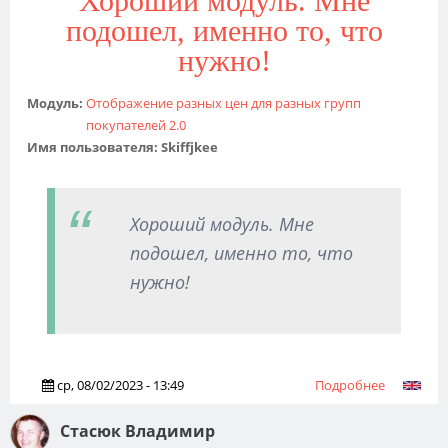
Хороший модуль. Мне
что у нас 
подошел, именно то, что
стандартн
нужно!
установил
первого р
пришлось
Модуль:
Отображение разных цен для разных групп
модифици
покупателей 2.0
Имя пользователя:
Skiffjkee
Хороший модуль. Мне
подошел, именно то, что
нужно!
ср, 08/02/2023 - 13:49
Подробнее
о
Хороший
модуль.
Стасюк Владимир