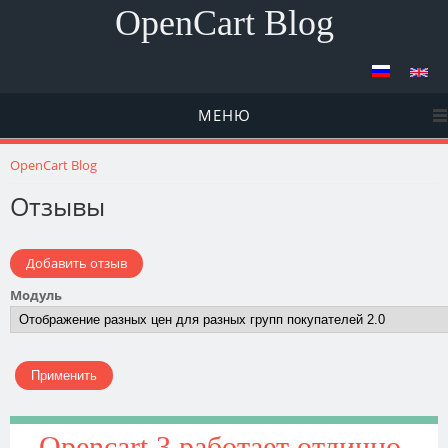
OpenCart Blog
МЕНЮ
Вы здесь
OpenCart Blog
Отзывы
Добавить отзыв
Модуль
Opencart 3 работает отлично.