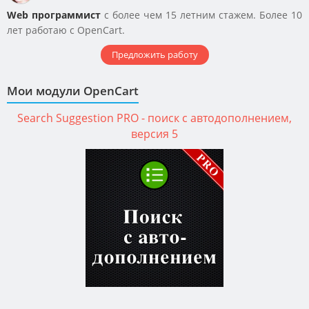
Мне
Web программист
с более чем 15 летним стажем. Более 10
подошел,
лет работаю с OpenCart.
именно
то, что
Предложить работу
нужно!
Мои модули OpenCart
Search Suggestion PRO - поиск с автодополнением,
версия 5