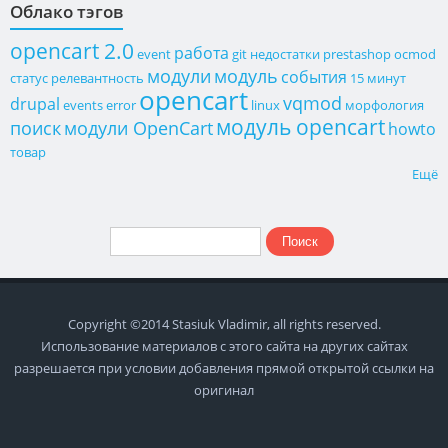
Облако тэгов
opencart 2.0
работа
event
git
недостатки
prestashop
ocmod
модули
модуль
события
статус
релевантность
15 минут
opencart
vqmod
drupal
events
error
linux
морфология
модуль opencart
поиск
модули OpenCart
howto
товар
Ещё
Поиск
Форма поиска
Copyright ©2014 Stasiuk Vladimir, all rights reserved.
Использование материалов с этого сайта на других сайтах
разрешается при условии добавления прямой открытой ссылки на
оригинал