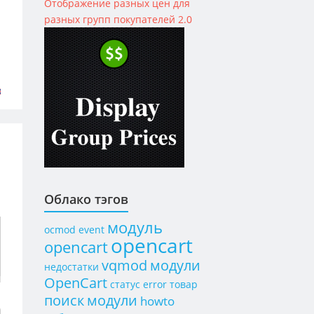
Отображение разных цен для
разных групп покупателей 2.0
Облако тэгов
модуль
ocmod
event
opencart
opencart
vqmod
модули
недостатки
OpenCart
статус
error
товар
поиск
модули
howto