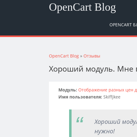
OpenCart Blog
OPENCART Б
Вы здесь
OpenCart Blog
»
Отзывы
Хороший модуль. Мне п
Модуль:
Отображение разных цен дл
Имя пользователя:
Skiffjkee
Хороший модул
нужно!